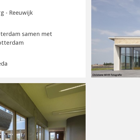
g - Reeuwijk
otterdam samen met
Rotterdam
eda