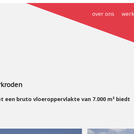
over ons
werk
constructief ontwerpen
historie
constructieve veiligheid
team
missie / visie
integraal ontwerpen
privacyverklaring
kostenbewust
vacatures
duurzaamheid
BIM
rkroden
werken voor aannemers
 een bruto vloeroppervlakte van 7.000 m² biedt
transformatie